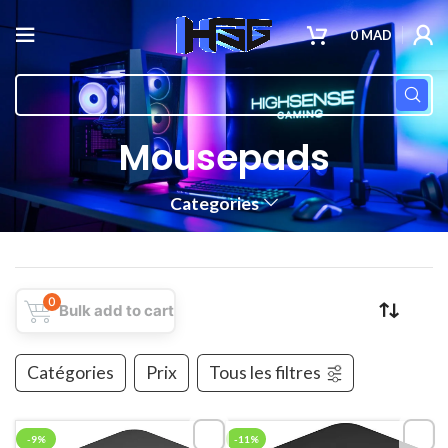
0
MAD
Mousepads
Categories
0
Bulk add to cart
Catégories
Prix
Tous les filtres
-9%
-11%