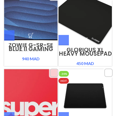
ZOWIE G-SR-SE
BLUE II GAMING
GLORIOUS XL
MOUSEPAD
HEAVY MOUSEPAD
940
MAD
450
MAD
-34%
HOT