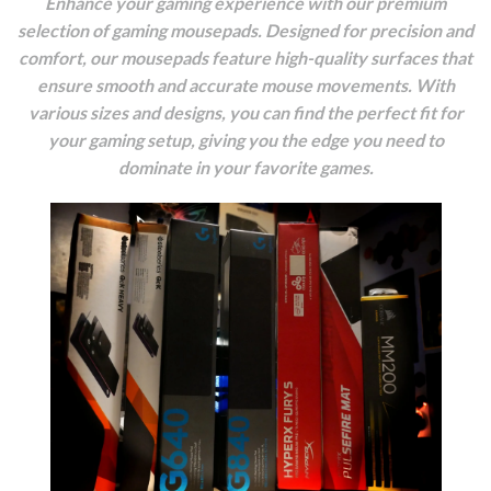
Enhance your gaming experience with our premium
selection of gaming mousepads. Designed for precision and
comfort, our mousepads feature high-quality surfaces that
ensure smooth and accurate mouse movements. With
various sizes and designs, you can find the perfect fit for
your gaming setup, giving you the edge you need to
dominate in your favorite games.