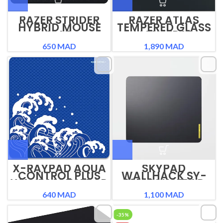
RAZER STRIDER
RAZER ATLAS
HYBRID MOUSE
TEMPERED GLASS
MAT
MOUSEPAD
650
MAD
1,890
MAD
X-RAYPAD AQUA
SKYPAD
CONTROL PLUS
WALLHACK SY-
WAVE MOUSEPAD
001 MOUSEPAD
640
MAD
1,100
MAD
-35%